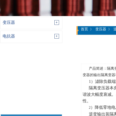
PRODUCT DISPLAY
变压器
首页
变压器
》
》
电抗器
产品简述
：
隔离
变器
的输出隔离变器
1
）滤除负载端
隔离变压器本
谐波大幅度衰减。
性。
）降低零地电
2
逆变输出装隔