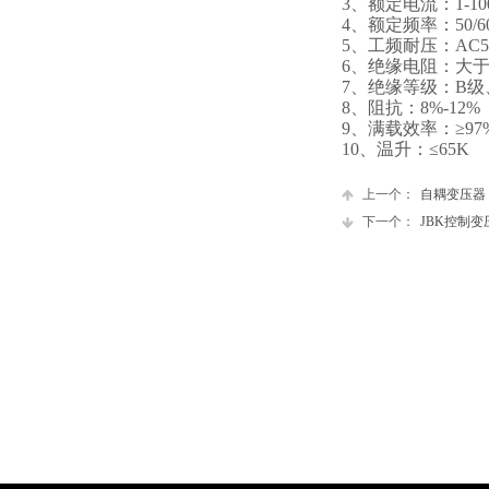
3、
额定电流：
1-1
4、
额定频率：
50/
5、
工频耐压
：
AC5
6、绝缘电阻：大
7、
绝缘等级：
B
级
8、
阻抗
：
8%-12%
9、
满载效率
：
≥
97
10、
温升：
≤
65K
上一个：
自耦变压器
下一个：
JBK控制变